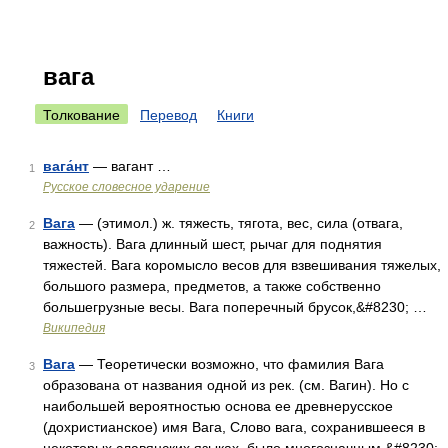
вага
Толкование
Перевод
Книги
вага́нт
— вагант …
1
Русское словесное ударение
Вага
— (этимол.) ж. тяжесть, тягота, вес, сила (отвага,
2
важность). Вага длинный шест, рычаг для поднятия
тяжестей. Вага коромысло весов для взвешивания тяжелых,
большого размера, предметов, а также собственно
большегрузные весы. Вага поперечный брусок,&#8230; …
Википедия
Вага
— Теоретически возможно, что фамилия Вага
3
образована от названия одной из рек. (см. Вагин). Но с
наибольшей вероятностью основа ее древнерусское
(дохристианское) имя Вага, Слово вага, сохранившееся в