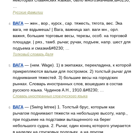
некоторых славянских языках, было многозначным,&#8230;
…
Русские фамилии
ВАГА
— жен., вор., курск., сар. тяжесть, тягота, вес. Эка
4
вага, не вздымешь! | Вага, важница зап. ваги мн., орл.
важня, большие торговые весы, терезы, особ. на торговой
площади. | ряз., тамб. рычаг, ручак, подъем, напр. шест для
подъема и смазки&#8230; …
Толковый словарь Даля
ВАГА
— (нем. Wage). 1) в экипажах, перекладина, к которой
5
прикрепляются вальки для постромок. 2) толстый рычаг для
поднимания тяжестей. 3) большие весы на городских
рынках. Словарь иностранных слов, вошедших в состав
русского языка. Чудинов А.Н., 1910.&#8230; …
Словарь иностранных слов русского языка
ВАГА
— (Swing letree) 1. Толстый брус, которым как
6
рычагом поднимают тяжести на небольшую высоту, напр.,
при подъеме на подставки вытащенного на берег
небольшого судна. 2. Рычаг, один конец которого упирается
в наделку на спусковых полозьях, а на другом …