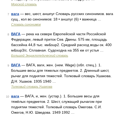
Морской словарь
вага
— вес, шест, аншпуг Словарь русских синонимов. вага
7
сущ., кол во синонимов: 18 • аншпуг (6) • важница …
Словарь синонимов
ВАГА
— река на севере Европейской части Российской
8
Федерации, левый приток Сев. Двины. 575 км, площадь
бассейна 44,8 тыс. км&sup2. Средний расход воды ок. 400
м&sup3/с. Сплавная. Судоходна на 355 км от устья …
Большой Энциклопедический словарь
ВАГА
— ВАГА, ваги, жен. (нем. Wage) (обл. спец.). 1.
9
Большие весы для тяжелых предметов. 2. Длинный шест,
рычаг для поднятия тяжестей. Толковый словарь Ушакова.
Д.Н. Ушаков. 1935 1940 …
Толковый словарь Ушакова
вага
— ВАГА, и, жен. (устар.). 1. Большие весы для
10
тяжёлых предметов. 2. Шест, служащий рычагом при
поднятии тяжестей. Толковый словарь Ожегова. С.И.
Ожегов, Н.Ю. Шведова. 1949 1992 …